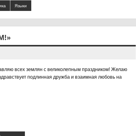
ика
Языки
М!»
равляю всех землян с великолепным праздником! Желаю
 здравствует подлинная дружба и взаимная любовь на