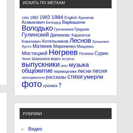
ИСКАТЬ ПО МЕТКАМ
1984
1983
1982
English
Архипов
1980
Асмыкович
Варвашени
Белодед
Володько
Гриднев
Гречаников
Гулинский
Дапкюнас
Карапетов
Леснов
Котельников
Ковалевич
Лукашевич
Матвеев
Мироненко
Мищенко
Лусто
Негреев
Мостицкий
Сурин
Поляков
Шаршаков
видео
Чепик
встреча
выпускники
музыка
иняз
общежитие
песня
песни
переводчики
стихи
умерли
рассказы
преподаватели
фото
†
хроника
РУБРИКИ
Видео