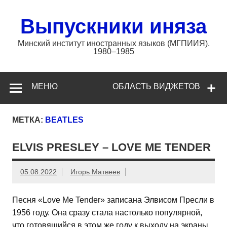
Перейти
к
содержимому
Выпускники иняза
Минский институт иностранных языков (МГПИИЯ).
1980–1985
МЕНЮ
ОБЛАСТЬ ВИДЖЕТОВ
МЕТКА:
BEATLES
ELVIS PRESLEY – LOVE ME TENDER
05.08.2022
Игорь Матвеев
Песня «Love Me Tender» записана Элвисом Пресли в
1956 году. Она сразу стала настолько популярной,
что готовящийся в этом же году к выходу на экраны