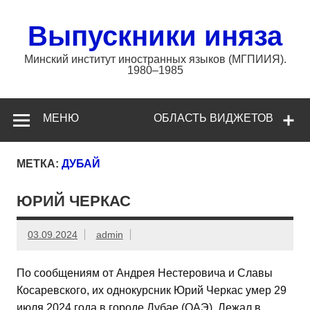
Перейти
к
содержимому
Выпускники иняза
Минский институт иностранных языков (МГПИИЯ).
1980–1985
МЕНЮ
ОБЛАСТЬ ВИДЖЕТОВ
МЕТКА:
ДУБАЙ
ЮРИЙ ЧЕРКАС
03.09.2024
admin
По сообщениям от Андрея Нестеровича и Славы
Косаревского, их однокурсник Юрий Черкас умер 29
июля 2024 года в городе Дубае (ОАЭ). Лежал в