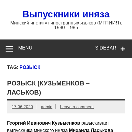
Skip
to
content
Выпускники иняза
Минский институт иностранных языков (МГПИИЯ).
1980–1985
MENU
SIDEBAR
TAG:
РОЗЫСК
РОЗЫСК (КУЗЬМЕНКОВ –
ЛАСЬКОВ)
17.06.2020
admin
Leave a comment
Георгий Иванович Кузьменков
разыскивает
выпускника минского иняза
Михаила Ласькова