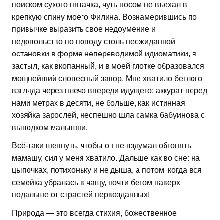
поиском сухого пятачка, чуть носом не въехал в
крепкую спину моего Филина. Вознамерившись по
привычке выразить свое недоумение и
недовольство по поводу столь неожиданной
остановки в форме непереводимой идиоматики, я
застыл, как вкопанный, и в моей глотке образовался
мощнейший словесный запор. Мне хватило беглого
взгляда через плечо впереди идущего: аккурат перед
нами метрах в десяти, не больше, как истинная
хозяйка зарослей, неспешно шла самка бабуинова с
выводком малышни.
Всё-таки шепнуть, чтобы он не вздумал обгонять
мамашу, сил у меня хватило. Дальше как во сне: на
цыпочках, потихоньку и не дыша, а потом, когда вся
семейка убралась в чащу, почти бегом наверх
подальше от страстей первозданных!
Природа — это всегда стихия, божественное