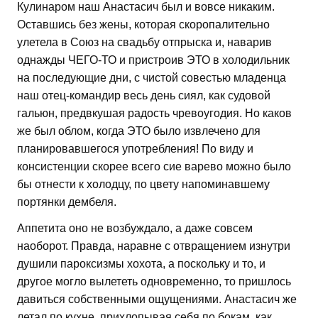
Кулинаром наш Анастасич был и вовсе никаким.
Оставшись без жены, которая скоропалительно
улетела в Союз на свадьбу отпрыска и, наварив
однажды ЧЕГО-ТО и пристроив ЭТО в холодильник
на последующие дни, с чистой совестью младенца
наш отец-командир весь день сиял, как судовой
гальюн, предвкушая радость чревоугодия. Но каков
же был облом, когда ЭТО было извлечено для
планировавшегося употребления! По виду и
консистенции скорее всего сие варево можно было
бы отнести к холодцу, по цвету напоминавшему
портянки дембеля.
Аппетита оно не возбуждало, а даже совсем
наоборот. Правда, наравне с отвращением изнутри
душили пароксизмы хохота, а поскольку и то, и
другое могло вылететь одновременно, то пришлось
давиться собственными ощущениями. Анастасич же
летал по кухне, прихлопывая себя по бокам, как