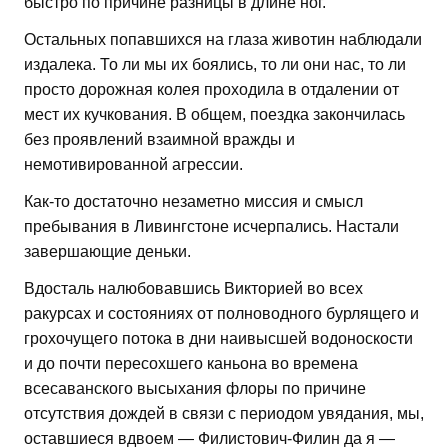
быстро по причине разницы в длине ног.
Остальных попавшихся на глаза животин наблюдали
издалека. То ли мы их боялись, то ли они нас, то ли
просто дорожная колея проходила в отдалении от
мест их кучкования. В общем, поездка закончилась
без проявлений взаимной вражды и
немотивированной агрессии.
Как-то достаточно незаметно миссия и смысл
пребывания в Ливингстоне исчерпались. Настали
завершающие деньки.
Вдосталь налюбовавшись Викторией во всех
ракурсах и состояниях от полноводного бурлящего и
грохочущего потока в дни наивысшей водоноскости
и до почти пересохшего каньона во времена
всесаванского высыхания флоры по причине
отсутствия дождей в связи с периодом увядания, мы,
оставшиеся вдвоем — Филистович-Филин да я —