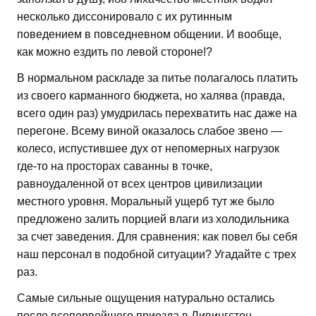
несколько диссонировало с их рутинным
поведением в повседневном общении. И вообще,
как можно ездить по левой стороне!?
В нормальном раскладе за питье полагалось платить
из своего карманного бюджета, но халява (правда,
всего один раз) умудрилась перехватить нас даже на
перегоне. Всему виной оказалось слабое звено —
колесо, испустившее дух от непомерных нагрузок
где-то на просторах саванны в точке,
равноудаленной от всех центров цивилизации
местного уровня. Моральный ущерб тут же было
предложено залить порцией влаги из холодильника
за счет заведения. Для сравнения: как повел бы себя
наш персонал в подобной ситуации? Угадайте с трех
раз.
Самые сильные ощущения натурально остались
после всепервейшего приезда в Ливингстон.