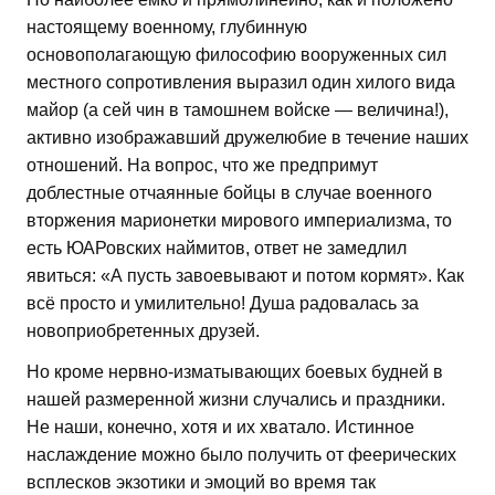
настоящему военному, глубинную
основополагающую философию вооруженных сил
местного сопротивления выразил один хилого вида
майор (а сей чин в тамошнем войске — величина!),
активно изображавший дружелюбие в течение наших
отношений. На вопрос, что же предпримут
доблестные отчаянные бойцы в случае военного
вторжения марионетки мирового империализма, то
есть ЮАРовских наймитов, ответ не замедлил
явиться: «А пусть завоевывают и потом кормят». Как
всё просто и умилительно! Душа радовалась за
новоприобретенных друзей.
Но кроме нервно-изматывающих боевых будней в
нашей размеренной жизни случались и праздники.
Не наши, конечно, хотя и их хватало. Истинное
наслаждение можно было получить от феерических
всплесков экзотики и эмоций во время так