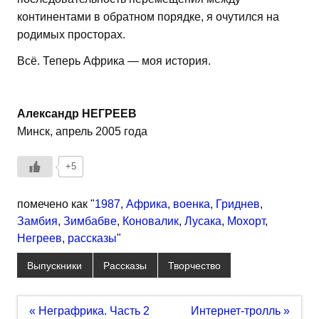
континентами в обратном порядке, я очутился на
родимых просторах.
Всё. Теперь Африка — моя история.
Александр НЕГРЕЕВ
Минск, апрель 2005 года
+5
помечено как "
1987
,
Африка
,
военка
,
Гриднев
,
Замбия
,
Зимбабве
,
Коновалик
,
Лусака
,
Мохорт
,
Негреев
,
рассказы
"
Выпускники
Рассказы
Творчество
Навигация
« Неграфрика. Часть 2
Интернет-тролль »