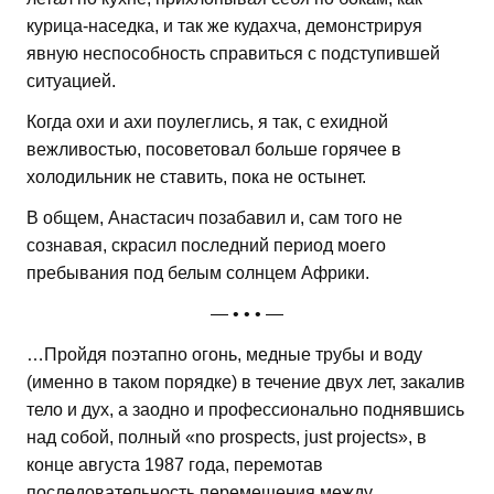
курица-наседка, и так же кудахча, демонстрируя
явную неспособность справиться с подступившей
ситуацией.
Когда охи и ахи поулеглись, я так, с ехидной
вежливостью, посоветовал больше горячее в
холодильник не ставить, пока не остынет.
В общем, Анастасич позабавил и, сам того не
сознавая, скрасил последний период моего
пребывания под белым солнцем Африки.
— • • • —
…Пройдя поэтапно огонь, медные трубы и воду
(именно в таком порядке) в течение двух лет, закалив
тело и дух, а заодно и профессионально поднявшись
над собой, полный «no prospects, just projects», в
конце августа 1987 года, перемотав
последовательность перемещения между