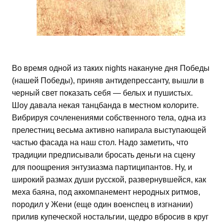
Во время одной из таких nights накануне дня Победы
(нашей Победы), приняв антидепрессанту, вышли в
черный свет показать себя — белых и пушистых.
Шоу давала некая танцбанда в местном колорите.
Вибрируя сочленениями собственного тела, одна из
прелестниц весьма активно напирала выступающей
частью фасада на наш стол. Надо заметить, что
традиции предписывали бросать деньги на сцену
для поощрения энтузиазма партиципантов. Ну, и
широкий размах души русской, развернувшейся, как
меха баяна, под аккомпанемент неродных ритмов,
породил у Жени (еще один военспец в изгнании)
прилив купеческой ностальгии, щедро вбросив в круг