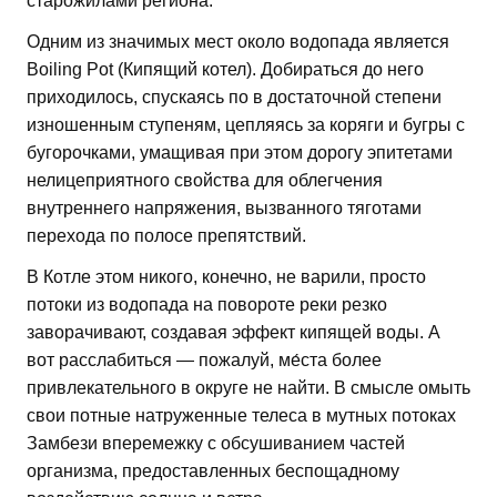
старожилами региона.
Одним из значимых мест около водопада является
Boiling Pot (Кипящий котел). Добираться до него
приходилось, спускаясь по в достаточной степени
изношенным ступеням, цепляясь за коряги и бугры с
бугорочками, умащивая при этом дорогу эпитетами
нелицеприятного свойства для облегчения
внутреннего напряжения, вызванного тяготами
перехода по полосе препятствий.
В Котле этом никого, конечно, не варили, просто
потоки из водопада на повороте реки резко
заворачивают, создавая эффект кипящей воды. А
вот расслабиться — пожалуй, ме́ста более
привлекательного в округе не найти. В смысле омыть
свои потные натруженные телеса в мутных потоках
Замбези вперемежку с обсушиванием частей
организма, предоставленных беспощадному