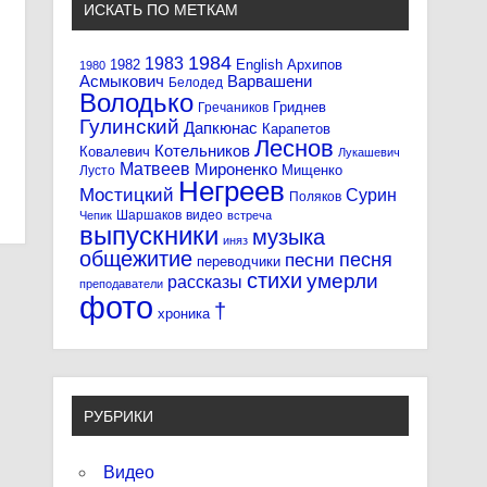
ИСКАТЬ ПО МЕТКАМ
1984
1983
1982
English
Архипов
1980
Асмыкович
Варвашени
Белодед
Володько
Гриднев
Гречаников
Гулинский
Дапкюнас
Карапетов
Леснов
Котельников
Ковалевич
Лукашевич
Матвеев
Мироненко
Мищенко
Лусто
Негреев
Мостицкий
Сурин
Поляков
Шаршаков
видео
Чепик
встреча
выпускники
музыка
иняз
общежитие
песня
песни
переводчики
стихи
умерли
рассказы
преподаватели
фото
†
хроника
РУБРИКИ
Видео