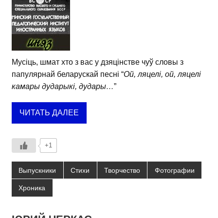
Мусіць, шмат хто з вас у дзяцінстве чуў словы з
папулярнай беларускай песні “
Ой, ляцелі, ой, ляцелі
камары дударыкі, дудары…
”
ЧИТАТЬ ДАЛЕЕ
+1
Выпускники
Стихи
Творчество
Фотографии
Хроника